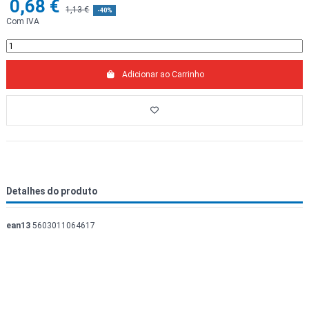
0,68 €
1,13 €
-40%
Com IVA
Adicionar ao Carrinho
Detalhes do produto
ean13
5603011064617