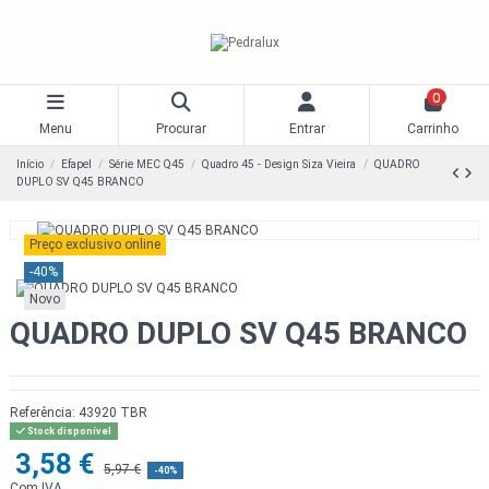
0
Menu
Procurar
Entrar
Carrinho
Início
Efapel
Série MEC Q45
Quadro 45 - Design Siza Vieira
QUADRO
DUPLO SV Q45 BRANCO
Preço exclusivo online
-40%
Novo
QUADRO DUPLO SV Q45 BRANCO
Referência:
43920 TBR
Stock disponível
3,58 €
5,97 €
-40%
Com IVA