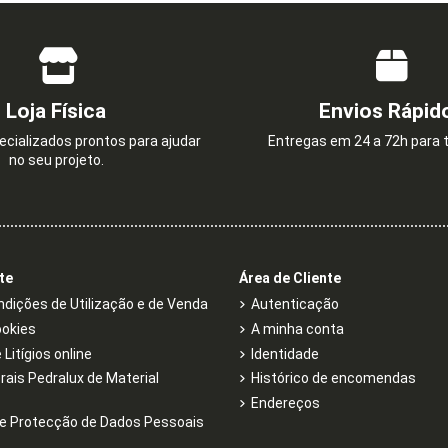
Loja Física
Envios Rápid
cializados prontos para ajudar
Entregas em 24 a 72h para t
no seu projeto.
te
Área de Cliente
dições de Utilização e de Venda
Autenticação
ookies
A minha conta
Litígios online
Identidade
rais Pedralux de Material
Histórico de encomendas
Endereços
e Protecção de Dados Pessoais