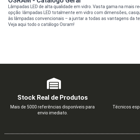
OSRAM - Catálogo Geral
Lâmpadas LED de alta qualidade em vidro. Vasta gama na mais re
opção: lâmpadas LED totalmente em vidro com dimensões, casqu
às lâmpadas convencionais – a juntar a todas as vantagens da te
Veja aqui todo o catálogo Osram!
Stock Real de Produtos
Mais de 5000 referências disponíveis para
Técnicos espe
envio imediato.