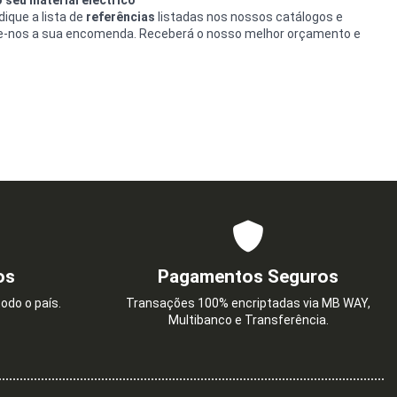
ique a lista de
referências
listadas nos nossos catálogos e
e-nos a sua encomenda. Receberá o nosso melhor orçamento e
os
Pagamentos Seguros
odo o país.
Transações 100% encriptadas via MB WAY,
Multibanco e Transferência.