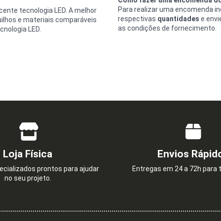
Para realizar uma encomenda ind
cente tecnologia LED. A melhor
respectivas
quantidades
e envi
ilhos e materiais comparáveis
as condições de fornecimento.
cnologia LED.
Loja Física
Envios Rápid
cializados prontos para ajudar
Entregas em 24 a 72h para t
no seu projeto.