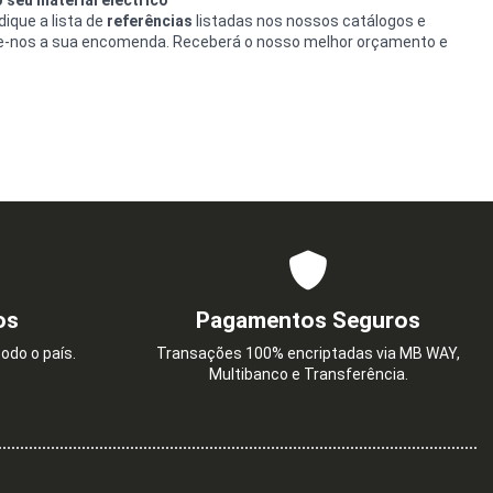
ique a lista de
referências
listadas nos nossos catálogos e
e-nos a sua encomenda. Receberá o nosso melhor orçamento e
os
Pagamentos Seguros
odo o país.
Transações 100% encriptadas via MB WAY,
Multibanco e Transferência.