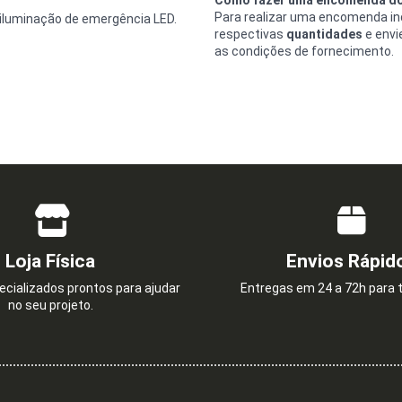
Para realizar uma encomenda ind
 iluminação de emergência LED.
respectivas
quantidades
e envi
as condições de fornecimento.
Loja Física
Envios Rápid
cializados prontos para ajudar
Entregas em 24 a 72h para t
no seu projeto.