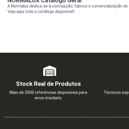
NORMALUX Catálogo Geral
A Normalux dedica-se à concepção, fabrico e comercialização de
Veja aqui todo o catálogo disponível!
Stock Real de Produtos
Mais de 5000 referências disponíveis para
Técnicos espe
envio imediato.