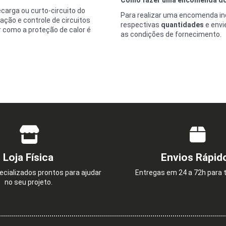
ecarga ou curto-circuito do
Para realizar uma encomenda ind
ação e controle de circuitos
respectivas
quantidades
e envi
 como a proteção de calor é
as condições de fornecimento.
Loja Física
Envios Rápid
cializados prontos para ajudar
Entregas em 24 a 72h para t
no seu projeto.