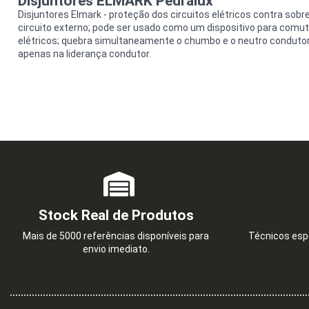
Disjuntores ELMARK Pedralux
Disjuntores Elmark - proteção dos circuitos elétricos contra sobr
circuito externo; pode ser usado como um dispositivo para comut
elétricos; quebra simultaneamente o chumbo e o neutro condutor
apenas na liderança condutor.
Stock Real de Produtos
Mais de 5000 referências disponíveis para
Técnicos espe
envio imediato.