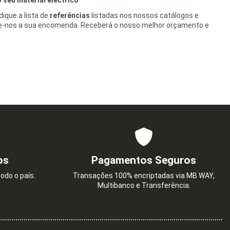
ique a lista de
referências
listadas nos nossos catálogos e
e-nos a sua encomenda. Receberá o nosso melhor orçamento e
os
Pagamentos Seguros
odo o país.
Transações 100% encriptadas via MB WAY,
Multibanco e Transferência.