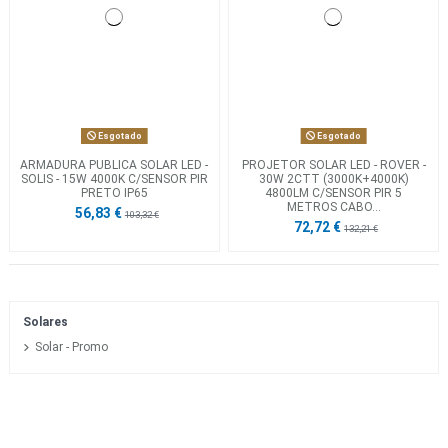
Esgotado
Esgotado
ARMADURA PUBLICA SOLAR LED -
PROJETOR SOLAR LED - ROVER -
SOLIS - 15W 4000K C/SENSOR PIR
30W 2CTT (3000K+4000K)
PRETO IP65
4800LM C/SENSOR PIR 5
METROS CABO...
56,83 €
103,32 €
72,72 €
132,21 €
Solares
Solar - Promo