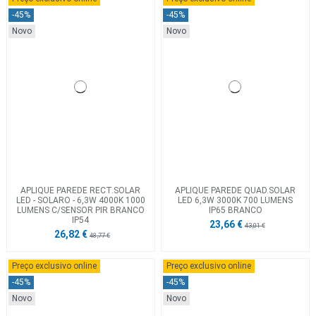
-45%
-45%
Novo
Novo
APLIQUE PAREDE RECT.SOLAR
APLIQUE PAREDE QUAD.SOLAR
LED - SOLARO - 6,3W 4000K 1000
LED 6,3W 3000K 700 LUMENS
LUMENS C/SENSOR PIR BRANCO
IP65 BRANCO
IP54
23,66 €
43,01 €
26,82 €
48,77 €
Preço exclusivo online
Preço exclusivo online
-45%
-45%
Novo
Novo