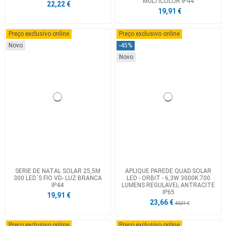
MULTICOLOR IP44
22,22 €
19,91 €
Preço exclusivo online
Preço exclusivo online
Novo
-45%
Novo
SERIE DE NATAL SOLAR 25,5M
APLIQUE PAREDE QUAD.SOLAR
300 LED´S FIO VD- LUZ BRANCA
LED - ORBIT - 6,3W 3000K 700
IP44
LUMENS REGULAVEL ANTRACITE
IP65
19,91 €
23,66 €
43,01 €
Preço exclusivo online
Preço exclusivo online