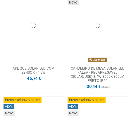
Novo
Esgotado
APLIQUE SOLAR LED COM
CANDEEIRO DE MESA SOLAR LED
SENSOR - 4.5W
- ALBA - RECARREGAVEL
(SOLAR/USB) 3,4W 3000K 300LM
46,74 €
PRETO IP44
30,44 €
55,35 €
Preço exclusivo online
Preço exclusivo online
-45%
-45%
Novo
Novo