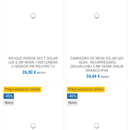
APLIQUE PAREDE RECT.SOLAR
CANDEEIRO DE MESA SOLAR LED
LED 6,3W 4000K 1000 LUMENS
- ALBA - RECARREGAVEL
C/SENSOR PIR IP54 PRETO
(SOLAR/USB) 3,4W 3000K 300LM
BRANCO IP44
26,82 €
48,77 €
30,44 €
55,35 €
Preço exclusivo online
Preço exclusivo online
-45%
-45%
Novo
Novo