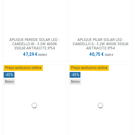
APLIQUE PAREDE SOLAR LED -
APLIQUE PILAR SOLAR LED -
CANDELLO-W - 3.2W 4000K
CANDELLO-S - 3.2W 4000K 350LM
350LM ANTRACITE IP54
ANTRACITE IP54
47,29 €
40,75 €
85,98 €
74,09 €
Preço exclusivo online
Preço exclusivo online
-45%
-45%
Novo
Novo