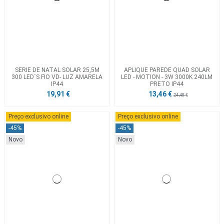
SERIE DE NATAL SOLAR 25,5M
APLIQUE PAREDE QUAD SOLAR
300 LED´S FIO VD- LUZ AMARELA
LED - MOTION - 3W 3000K 240LM
IP44
PRETO IP44
19,91 €
13,46 €
24,48 €
Preço exclusivo online
Preço exclusivo online
-45%
-45%
Novo
Novo