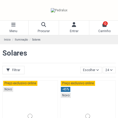
0
Menu
Procurar
Entrar
Carrinho
Início
Iluminação
Solares
Solares
Filtrar
Escolher
24
Preço exclusivo online
Preço exclusivo online
Novo
-45%
Novo