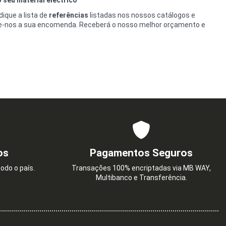
ique a lista de
referências
listadas nos nossos catálogos e
e-nos a sua encomenda. Receberá o nosso melhor orçamento e
os
Pagamentos Seguros
odo o país.
Transações 100% encriptadas via MB WAY,
Multibanco e Transferência.