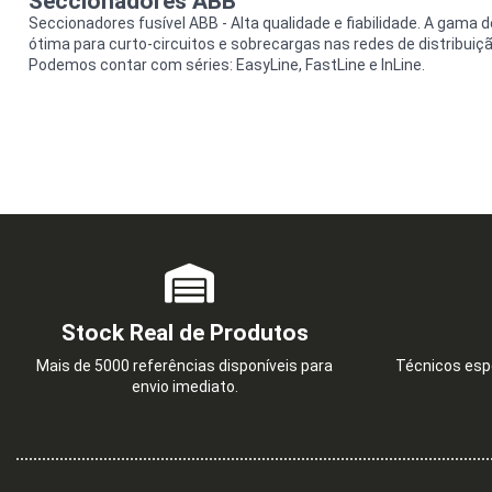
Seccionadores ABB
Seccionadores fusível ABB - Alta qualidade e fiabilidade. A gama 
ótima para curto-circuitos e sobrecargas nas redes de distribuiçã
Podemos contar com séries: EasyLine, FastLine e InLine.
Stock Real de Produtos
Mais de 5000 referências disponíveis para
Técnicos espe
envio imediato.