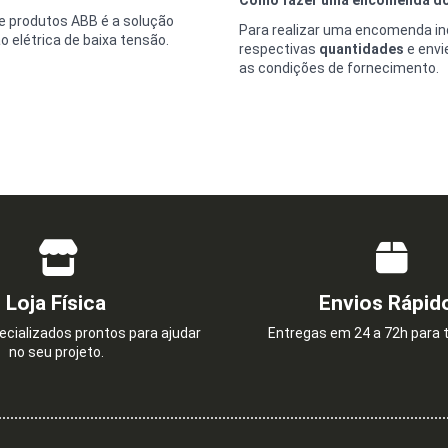
de produtos ABB é a solução
Para realizar uma encomenda ind
o elétrica de baixa tensão.
respectivas
quantidades
e envi
as condições de fornecimento.
Loja Física
Envios Rápid
cializados prontos para ajudar
Entregas em 24 a 72h para t
no seu projeto.