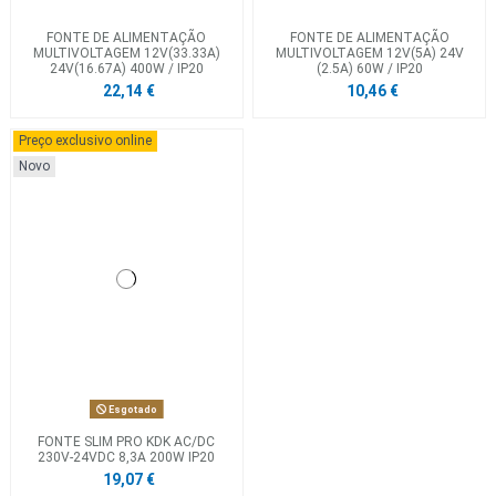
FONTE DE ALIMENTAÇÃO
FONTE DE ALIMENTAÇÃO
MULTIVOLTAGEM 12V(33.33A)
MULTIVOLTAGEM 12V(5A) 24V
24V(16.67A) 400W / IP20
(2.5A) 60W / IP20
22,14 €
10,46 €
Preço exclusivo online
Novo
Esgotado
FONTE SLIM PRO KDK AC/DC
230V-24VDC 8,3A 200W IP20
19,07 €