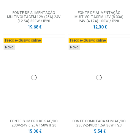
FONTE DE ALIMENTAÇÃO
FONTE DE ALIMENTAÇÃO
MULTIVOLTAGEM 12V (25A) 24V
MULTIVOLTAGEM 12V (8.33A)
(12.5A) 300W / IP20
24V (4.17A) 100W / IP20
19,68 €
12,30 €
Preço exclusivo online
Preço exclusivo online
Novo
Novo
FONTE SLIM PRO KDK AC/DC
FONTE COMUTADA SLIM AC/DC
230V-24V 6.25A 150W IP20
230V-24VDC 1.5A 36W IP20
15,38 €
5,54 €