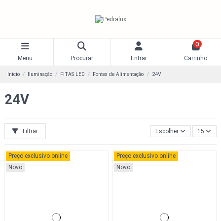
0
Menu
Procurar
Entrar
Carrinho
Início
Iluminação
FITAS LED
Fontes de Alimentação
24V
24V
Filtrar
Escolher
15
Preço exclusivo online
Preço exclusivo online
Novo
Novo