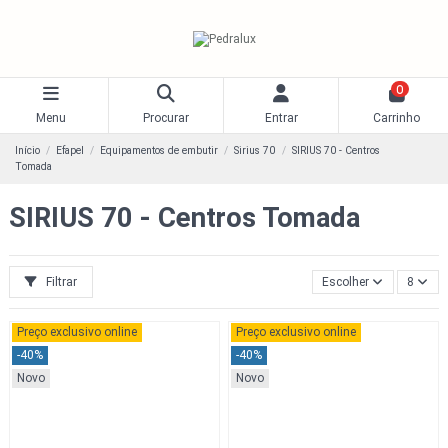
0
Menu
Procurar
Entrar
Carrinho
Início
Efapel
Equipamentos de embutir
Sirius 70
SIRIUS 70 - Centros
Tomada
SIRIUS 70 - Centros Tomada
Filtrar
Escolher
8
Preço exclusivo online
Preço exclusivo online
-40%
-40%
Novo
Novo