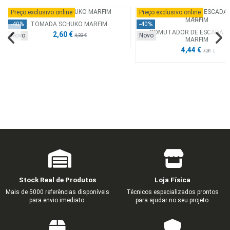
Preço exclusivo online
Preço exclusivo online
TOMADA SCHUKO MARFIM
-40%
-40%
COMUTADOR DE ESCADA D
2,60 €
Novo
Novo
4,33 €
MARFIM
4,44 €
7,39 €
Preço exclusivo online
Preço exclusivo online
Preço exclusivo online
-40%
-40%
-40%
Novo
Novo
Novo
Stock Real de Produtos
Loja Física
Mais de 5000 referências disponíveis
Técnicos especializados prontos
para envio imediato.
para ajudar no seu projeto.