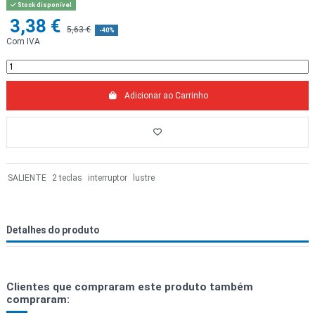
Stock disponível
3,38 €
5,63 €
-40%
Com IVA
Adicionar ao Carrinho
SALIENTE
2 teclas
interruptor
lustre
Detalhes do produto
Clientes que compraram este produto também
compraram: