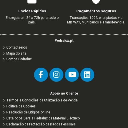
TOMADA SCHUKO COM OBTURADOR
INTERRUPTOR UNIPOLAR MARFIM
COMUTADOR DE ESCADA M
MARFIM
2,18 €
2,62 €
3,63 €
4,37 €
Envios Rápidos
Pagamentos Seguros
3,44 €
5,73 €
Entregas em 24 a 72h para todo o
Transações 100% encriptadas via
país.
MB WAY, Multibanco e Transferência.
Pedralux.pt
Contacte-nos
Mapa do site
Somos Pedralux
Apoio ao Cliente
Termos e Condições de Utilização e de Venda
Política de Cookies
Resolução de Litígios online
Catálogos Gerais Pedralux de Material Eléctrico
Declaração de Protecção de Dados Pessoais