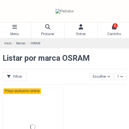
0
Menu
Procurar
Entrar
Carrinho
Início
Marcas
OSRAM
Listar por marca OSRAM
Filtrar
Escolher
1
Preço exclusivo online