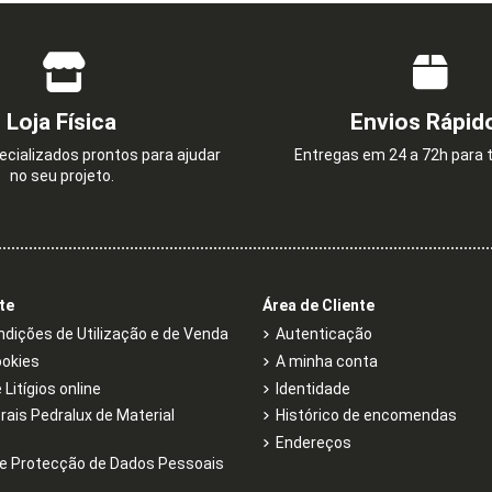
Loja Física
Envios Rápid
cializados prontos para ajudar
Entregas em 24 a 72h para t
no seu projeto.
te
Área de Cliente
dições de Utilização e de Venda
Autenticação
ookies
A minha conta
Litígios online
Identidade
rais Pedralux de Material
Histórico de encomendas
Endereços
e Protecção de Dados Pessoais