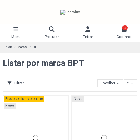
0
Menu
Procurar
Entrar
Carrinho
Início
Marcas
BPT
Listar por marca BPT
Filtrar
Escolher
2
Preço exclusivo online
Novo
Novo