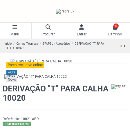
0
Menu
Procurar
Entrar
Carrinho
Início
Calhas Técnicas
EFAPEL - Acessórios
DERIVAÇÃO "T" PARA
CALHA 10020
Preço exclusivo online
-40%
Novo
DERIVAÇÃO "T" PARA CALHA
10020
Referência:
10021 ABR
Stock disponível