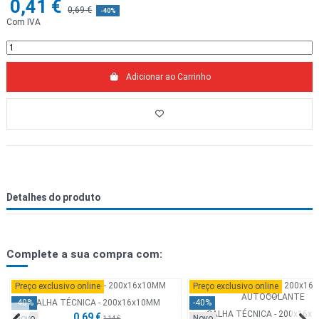
0,41 €
0,69 €
-40%
Com IVA
Adicionar ao Carrinho
Detalhes do produto
Complete a sua compra com:
Preço exclusivo online
Preço exclusivo online
CALHA TÉCNICA - 200x16x10MM
-40%
-40%
CALHA TÉCNICA - 200x16x1
0,69 €
Novo
Novo
1,14 €