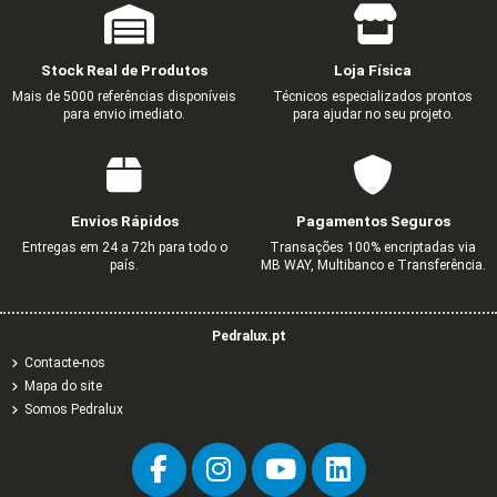
Stock Real de Produtos
Loja Física
Mais de 5000 referências disponíveis
Técnicos especializados prontos
para envio imediato.
para ajudar no seu projeto.
ANGULO PLANO "L" PARA CALHA 10020
UNIÃO PARA CALHA 10160
UNIÃO PARA CALHA 10020
ANGULO INTERIOR PARA CALH
ANGULO PLANO "L" PARA CALH
DERIVAÇÃO "T" PARA CALHA
TOPO PARA CALHA 100
0,45 €
0,41 €
0,35 €
0,55 €
0,55 €
0,35 €
0,55 €
0,75 €
0,69 €
0,59 €
0,91 €
0,91 €
0,59 €
0,91 €
Envios Rápidos
Pagamentos Seguros
Entregas em 24 a 72h para todo o
Transações 100% encriptadas via
país.
MB WAY, Multibanco e Transferência.
Pedralux.pt
Contacte-nos
Mapa do site
Somos Pedralux