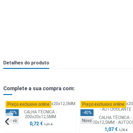
Detalhes do produto
Complete a sua compra com:
Preço exclusivo online
Preço exclusivo online
CALHA TÉCNICA -
-40%
-40%
200x20x12,5MM
CALHA TÉCNICA -
Novo
Novo
200x20x12,5MM - AUTO
0,72 €
1,21 €
1,07 €
1,78 €