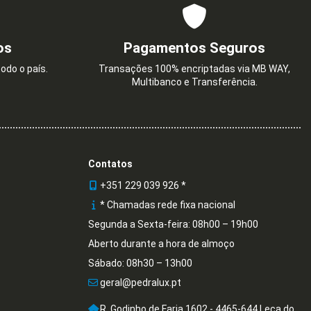
os
Pagamentos Seguros
odo o país.
Transações 100% encriptadas via MB WAY,
Multibanco e Transferência.
Contatos
+351 229 039 926 *
* Chamadas rede fixa nacional
Segunda a Sexta-feira: 08h00 – 19h00
Aberto durante a hora de almoço
Sábado: 08h30 – 13h00
geral@pedralux.pt
R. Godinho de Faria 1602 - 4465-644 Leça do