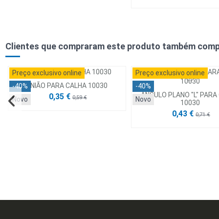
Clientes que compraram este produto também comp
Preço exclusivo online
Preço exclusivo online
UNIÃO PARA CALHA 10030
-40%
-40%
ANGULO PLANO "L" PARA
0,35 €
0,59 €
Novo
Novo
10030
0,43 €
0,71 €