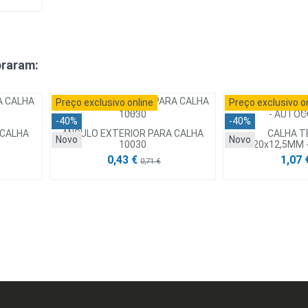
raram:
Preço exclusivo online
Preço exclusivo o
-40%
-40%
 CALHA
ANGULO EXTERIOR PARA CALHA
CALHA T
Novo
Novo
10030
200x20x12,5MM
0,43 €
1,07 
0,71 €