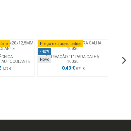
nline
Preço exclusivo online
-40%
ÉCNICA -
DERIVAÇÃO "T" PARA CALHA
Novo
 - AUTOCOLANTE
10030
€
0,43 €
1,78 €
0,71 €