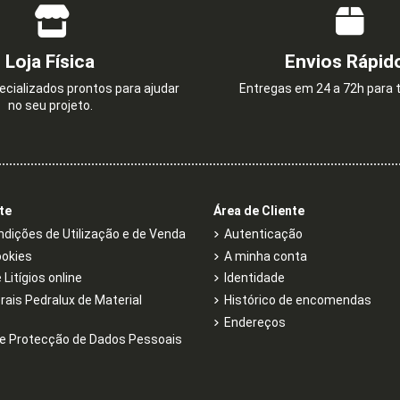
Loja Física
Envios Rápid
cializados prontos para ajudar
Entregas em 24 a 72h para t
no seu projeto.
te
Área de Cliente
dições de Utilização e de Venda
Autenticação
ookies
A minha conta
Litígios online
Identidade
rais Pedralux de Material
Histórico de encomendas
Endereços
e Protecção de Dados Pessoais