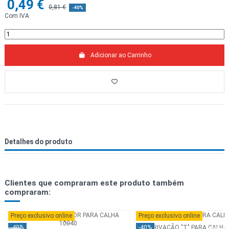
0,49 €
0,81 €
-40%
Com IVA
Adicionar ao Carrinho
Detalhes do produto
Clientes que compraram este produto também
compraram:
Preço exclusivo online
Preço exclusivo online
DERIVAÇÃO "T" PARA CALHA
-40%
-40%