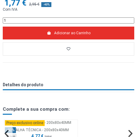
1,77 €
2,95 €
-40%
Com IVA
Adicionar ao Carrinho
Detalhes do produto
Complete a sua compra com:
Preço exclusivo online
CALHA TÉCNICA - 200x80x40MM
-40%
4,77 €
Novo
7,95 €