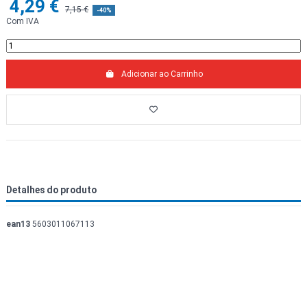
4,29 €
7,15 €
-40%
Com IVA
Adicionar ao Carrinho
Detalhes do produto
ean13
5603011067113