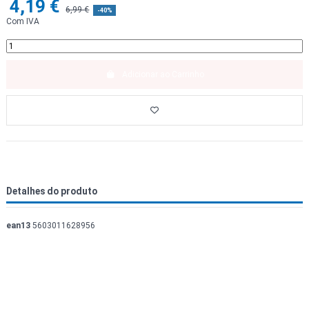
4,19 €
6,99 €
-40%
Com IVA
Adicionar ao Carrinho
Detalhes do produto
ean13
5603011628956