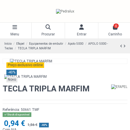
0
Menu
Procurar
Entrar
Carrinho
Início
Efapel
Equipamentos de embutir
Apolo 5000
APOLO 5000 -
Teclas
TECLA TRIPLA MARFIM
Preço exclusivo online
-40%
Novo
TECLA TRIPLA MARFIM
Referência:
50661 TMF
Stock disponível
0,94 €
1,56 €
-40%
Com IVA