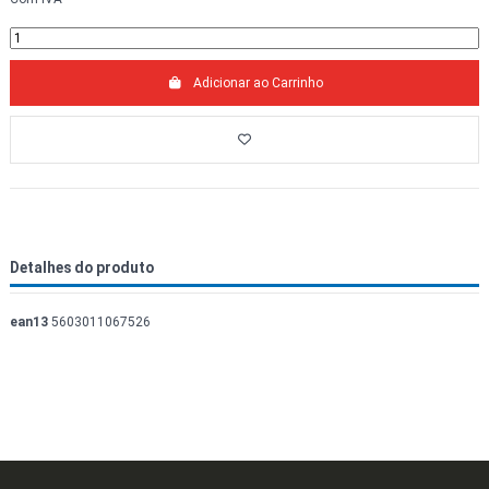
Adicionar ao Carrinho
Detalhes do produto
ean13
5603011067526