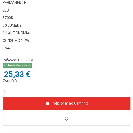
PERMANENTE
LED
5700K
70 LUMENS
1H AUTONOMIA
CONSUMO 1.4W
IP44
Referência:
DL-60M
Stock disponível
25,33 €
Com IVA
Adicionar ao Carrinho