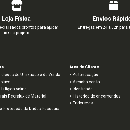
Loja Física
Envios Rápid
cializados prontos para ajudar
Entregas em 24 a 72h para t
no seu projeto.
te
Área de Cliente
dições de Utilização e de Venda
Autenticação
ookies
A minha conta
Litígios online
Identidade
rais Pedralux de Material
Histórico de encomendas
Endereços
e Protecção de Dados Pessoais