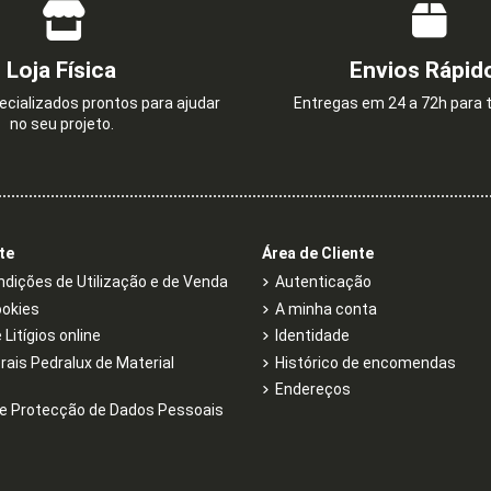
Loja Física
Envios Rápid
cializados prontos para ajudar
Entregas em 24 a 72h para t
no seu projeto.
te
Área de Cliente
dições de Utilização e de Venda
Autenticação
ookies
A minha conta
Litígios online
Identidade
rais Pedralux de Material
Histórico de encomendas
Endereços
e Protecção de Dados Pessoais