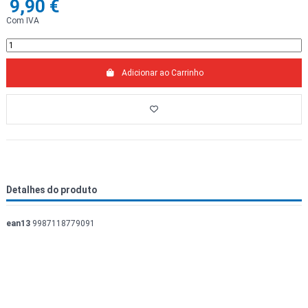
9,90 €
Com IVA
Adicionar ao Carrinho
Detalhes do produto
ean13
9987118779091