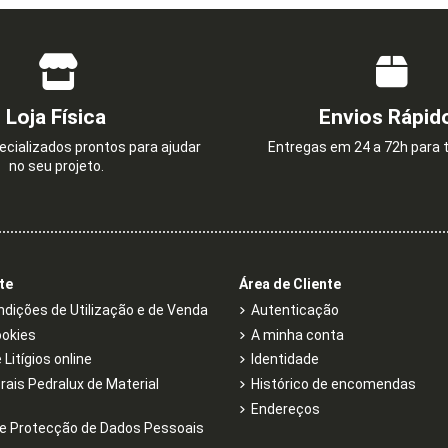
Loja Física
Envios Rápid
cializados prontos para ajudar
Entregas em 24 a 72h para t
no seu projeto.
te
Área de Cliente
dições de Utilização e de Venda
Autenticação
ookies
A minha conta
Litígios online
Identidade
rais Pedralux de Material
Histórico de encomendas
Endereços
e Protecção de Dados Pessoais