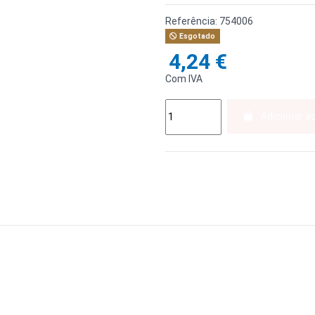
Referência:
754006
Esgotado
4,24 €
Com IVA
Adicionar a