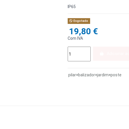
IP65
Esgotado
19,80 €
Com IVA
Adicionar a
pilar×balizador×jardim×poste