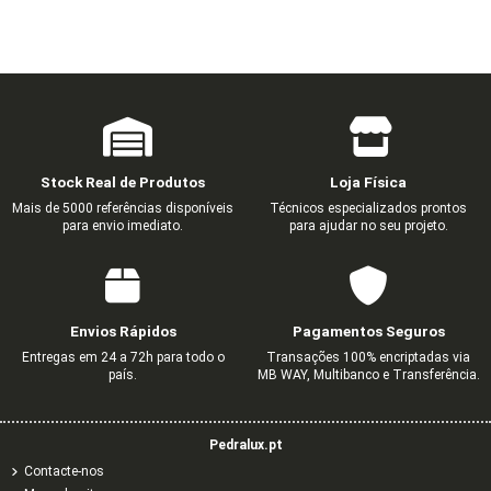
FONTE ALIMENTAÇÃO PLASTICA 12V
FONTE ALIMENTAÇÃO PLASTI
6,15 €
7,38 €
Stock Real de Produtos
Loja Física
Mais de 5000 referências disponíveis
Técnicos especializados prontos
para envio imediato.
para ajudar no seu projeto.
Envios Rápidos
Pagamentos Seguros
Entregas em 24 a 72h para todo o
Transações 100% encriptadas via
país.
MB WAY, Multibanco e Transferência.
Pedralux.pt
Contacte-nos