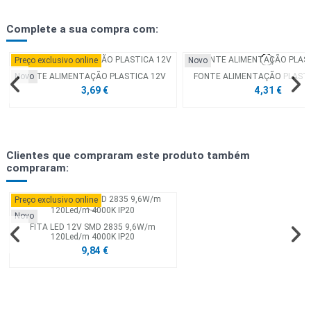
Complete a sua compra com:
Preço exclusivo online
Novo
FONTE ALIMENTAÇÃO PLASTICA 12V
FONTE ALIMENTAÇÃO PLASTI
Novo
3,69 €
4,31 €
Preço exclusivo online
Novo
Novo
Clientes que compraram este produto também
compraram:
Preço exclusivo online
Novo
FITA LED 12V SMD 2835 9,6W/m
120Led/m 4000K IP20
9,84 €