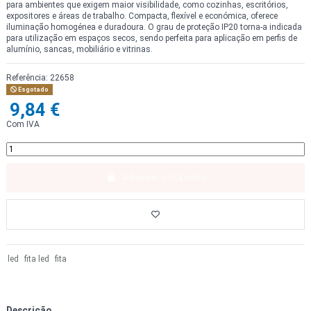
para ambientes que exigem maior visibilidade, como cozinhas, escritórios,
expositores e áreas de trabalho. Compacta, flexível e económica, oferece
iluminação homogénea e duradoura. O grau de proteção IP20 torna-a indicada
para utilização em espaços secos, sendo perfeita para aplicação em perfis de
alumínio, sancas, mobiliário e vitrinas.
Referência:
22658
Esgotado
9,84 €
Com IVA
Adicionar ao Carrinho
led
fita led
fita
Descrição