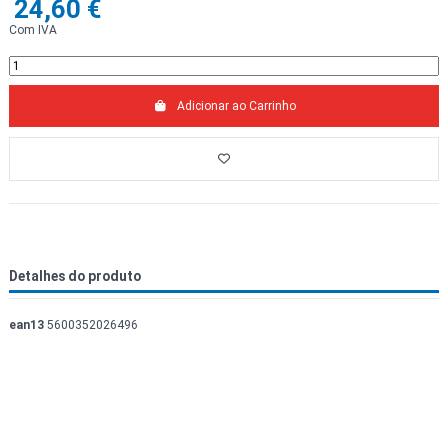
24,60 €
Com IVA
Adicionar ao Carrinho
Detalhes do produto
ean13
5600352026496