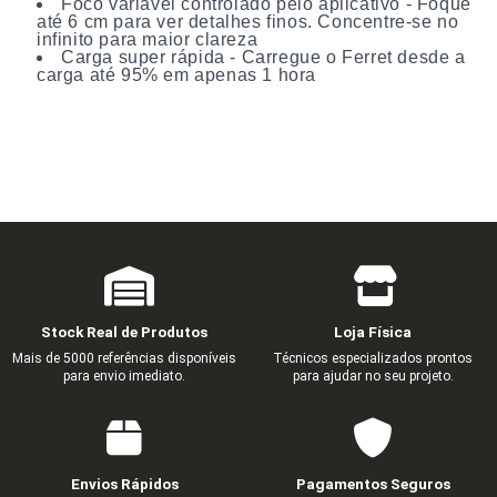
Foco variável controlado pelo aplicativo - Foque
até 6 cm para ver detalhes finos. Concentre-se no
infinito para maior clareza
Carga super rápida - Carregue o Ferret desde a
carga até 95% em apenas 1 hora
Stock Real de Produtos
Loja Física
Mais de 5000 referências disponíveis
Técnicos especializados prontos
para envio imediato.
para ajudar no seu projeto.
Envios Rápidos
Pagamentos Seguros