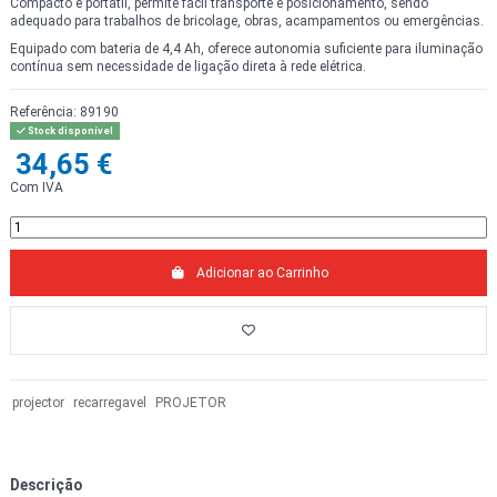
Compacto e portátil, permite fácil transporte e posicionamento, sendo
adequado para trabalhos de bricolage, obras, acampamentos ou emergências.
Equipado com bateria de 4,4 Ah, oferece autonomia suficiente para iluminação
contínua sem necessidade de ligação direta à rede elétrica.
Referência:
89190
Stock disponível
34,65 €
Com IVA
Adicionar ao Carrinho
projector
recarregavel
PROJETOR
Descrição