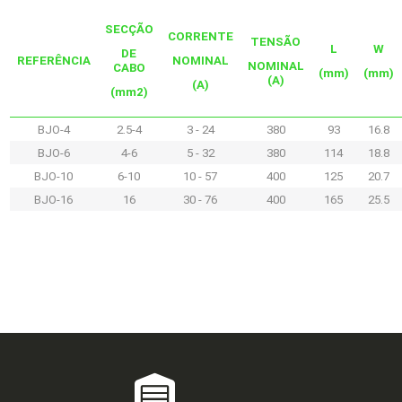
SECÇÃO
CORRENTE
TENSÃO
L
W
DE
REFERÊNCIA
NOMINAL
NOMINAL
CABO
(mm)
(mm)
(A)
(A)
(mm2)
BJO-4
2.5-4
3 - 24
380
93
16.8
BJO-6
4-6
5 - 32
380
114
18.8
BJO-10
6-10
10 - 57
400
125
20.7
BJO-16
16
30 - 76
400
165
25.5