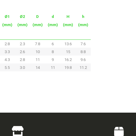
Ø1
Ø2
D
d
H
h
(mm)
(mm)
(mm)
(mm)
(mm)
(mm)
2.8
2.3
7.8
6
13.6
7.6
3.3
2.6
10
8
15
8.8
4.3
2.8
11
9
16.2
9.6
5.5
3.0
14
11
19.8
11.2