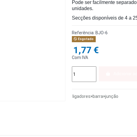
Pode ser facilmente separado
unidades.
Secções disponíveis de 4 a 
Referência:
BJO-6
Esgotado
1,77 €
Com IVA
Adicionar a
ligadores×barra×junção