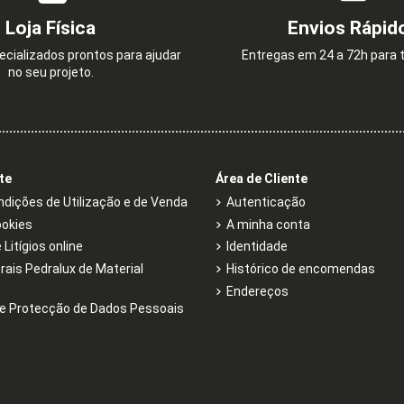
Loja Física
Envios Rápid
cializados prontos para ajudar
Entregas em 24 a 72h para t
no seu projeto.
te
Área de Cliente
dições de Utilização e de Venda
Autenticação
ookies
A minha conta
Litígios online
Identidade
rais Pedralux de Material
Histórico de encomendas
Endereços
e Protecção de Dados Pessoais