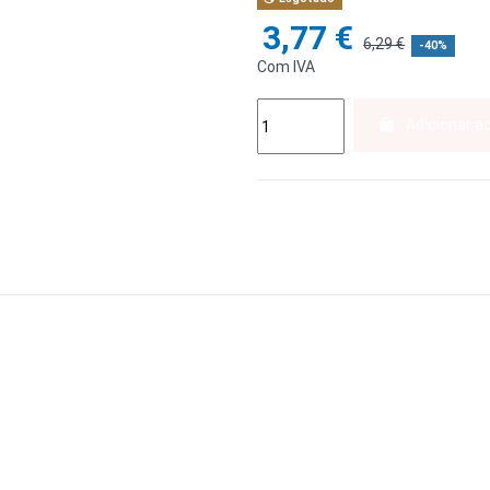
3,77 €
6,29 €
-40%
Com IVA
Adicionar a