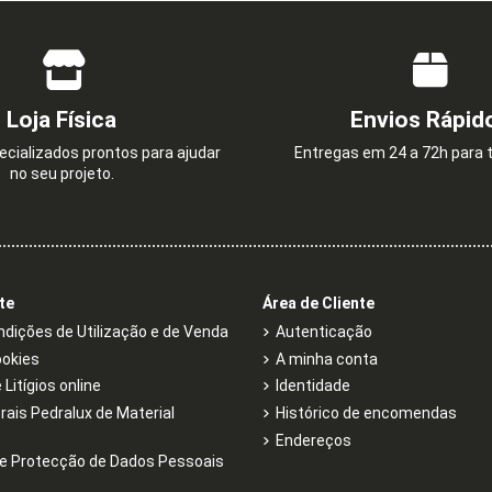
Loja Física
Envios Rápid
cializados prontos para ajudar
Entregas em 24 a 72h para t
no seu projeto.
te
Área de Cliente
dições de Utilização e de Venda
Autenticação
ookies
A minha conta
Litígios online
Identidade
rais Pedralux de Material
Histórico de encomendas
Endereços
e Protecção de Dados Pessoais