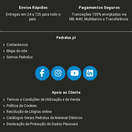
RJ45/R-TV-RJ45-FO PT MATE
(IP44) PRETO MATE
1,94 €
2,11 €
7,16 €
9,53 €
4,80 €
3,23 €
3,23 €
3,52 €
11,93 €
15,88 €
8,00 €
Envios Rápidos
Pagamentos Seguros
4,01 €
2,35 €
6,68 €
3,91 €
Entregas em 24 a 72h para todo o
Transações 100% encriptadas via
país.
MB WAY, Multibanco e Transferência.
Pedralux.pt
Contacte-nos
Mapa do site
Somos Pedralux
Apoio ao Cliente
Termos e Condições de Utilização e de Venda
Política de Cookies
Resolução de Litígios online
Catálogos Gerais Pedralux de Material Eléctrico
Declaração de Protecção de Dados Pessoais