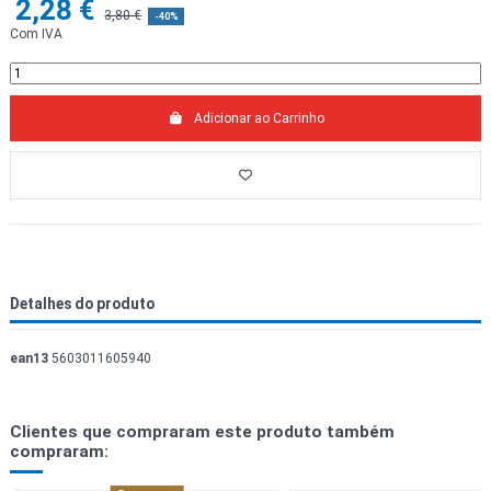
2,28 €
3,80 €
-40%
Com IVA
Adicionar ao Carrinho
Detalhes do produto
ean13
5603011605940
Clientes que compraram este produto também
compraram: