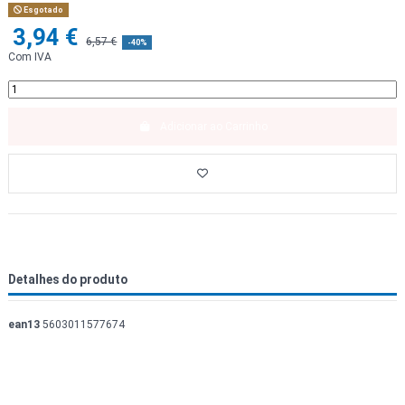
Esgotado
3,94 €
6,57 €
-40%
Com IVA
Adicionar ao Carrinho
Detalhes do produto
ean13
5603011577674