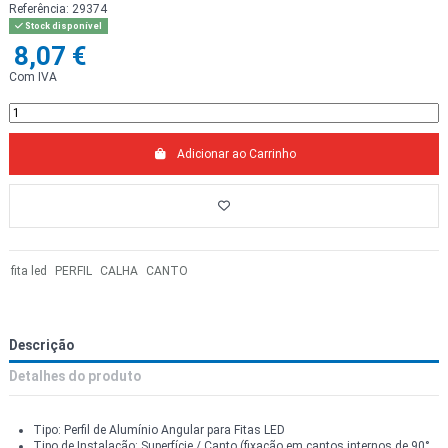
Referência:
29374
Stock disponível
8,07 €
Com IVA
Adicionar ao Carrinho
fita led
PERFIL
CALHA
CANTO
Descrição
Detalhes do produto
Tipo: Perfil de Alumínio Angular para Fitas LED
Tipo de Instalação: Superfície / Canto (fixação em cantos internos de 90°