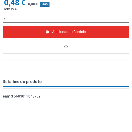
0,48 €
0,80 €
-40%
Com IVA
Adicionar ao Carrinho
Detalhes do produto
ean13
5603011043759