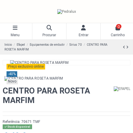
0
Menu
Procurar
Entrar
Carrinho
Início
Efapel
Equipamentos de embutir
Sirius 70
CENTRO PARA
ROSETA MARFIM
Preço exclusivo online
-40%
Novo
CENTRO PARA ROSETA
MARFIM
Referência:
70671 TMF
Stock disponível