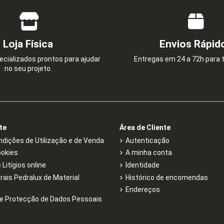
Loja Física
Envios Rápid
cializados prontos para ajudar
Entregas em 24 a 72h para t
no seu projeto.
te
Área de Cliente
dições de Utilização e de Venda
Autenticação
ookies
A minha conta
Litígios online
Identidade
rais Pedralux de Material
Histórico de encomendas
Endereços
e Protecção de Dados Pessoais