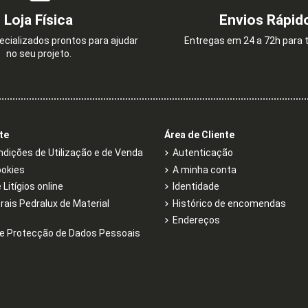
Loja Física
Envios Rápid
cializados prontos para ajudar
Entregas em 24 a 72h para t
no seu projeto.
te
Área de Cliente
dições de Utilização e de Venda
Autenticação
ookies
A minha conta
Litígios online
Identidade
rais Pedralux de Material
Histórico de encomendas
Endereços
e Protecção de Dados Pessoais