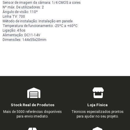
Sensor de imagem da câmara: 1/4 CMOS a cores
Nº máx. De utilizadores: 2
Ângulo de visão: 110º
Linha TV: 700
Método de instalação: Instalação em parede
Temperatura de funcionamento: -25ºC a +60ºC
Ligação: 4 fios
Alimentação: DC11-14V
Dimensões: 144x55x20mm
Stock Real de Produtos
Loja Física
Mais de 5000 referências disponíveis
Técnicos especializados prontos
para envio imediato.
para ajudar no seu projeto.