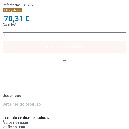
Referência:
ES0515
Esgotado
70,31 €
Com IVA
Adicionar ao Carrinho
Descrição
Detalhes do produto
Controlo de duas fechaduras
À prova de água
Visão noturna