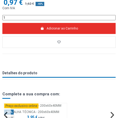
0,97 €
1,62 €
-40%
Com IVA
Adicionar ao Carrinho
Detalhes do produto
Complete a sua compra com:
Preço exclusivo online
CALHA TÉCNICA - 200x60x40MM
-40%
3,95 €
Novo
6,58 €