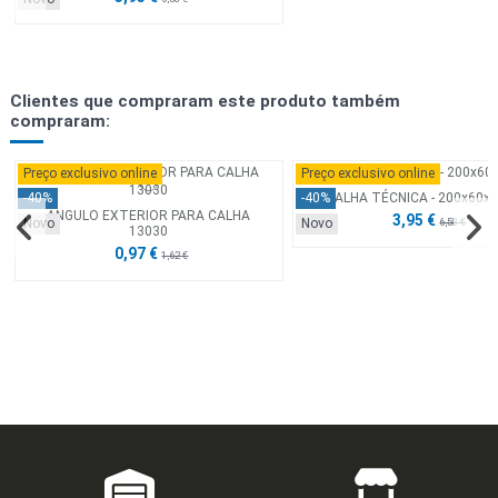
Clientes que compraram este produto também
compraram:
Preço exclusivo online
Preço exclusivo online
CALHA TÉCNICA - 200x60x
-40%
-40%
ANGULO EXTERIOR PARA CALHA
3,95 €
Novo
Novo
6,58 €
13030
0,97 €
1,62 €
Preço exclusivo online
Preço exclusivo online
-40%
-40%
Novo
Novo