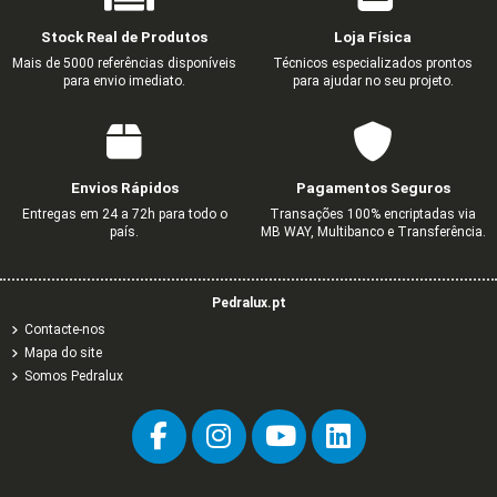
Stock Real de Produtos
Loja Física
Mais de 5000 referências disponíveis
Técnicos especializados prontos
para envio imediato.
para ajudar no seu projeto.
UNIÃO PARA CALHA 13030
ANGULO INTERIOR PARA CALH
0,84 €
0,97 €
1,40 €
1,62 €
Envios Rápidos
Pagamentos Seguros
Entregas em 24 a 72h para todo o
Transações 100% encriptadas via
país.
MB WAY, Multibanco e Transferência.
Pedralux.pt
Contacte-nos
Mapa do site
Somos Pedralux