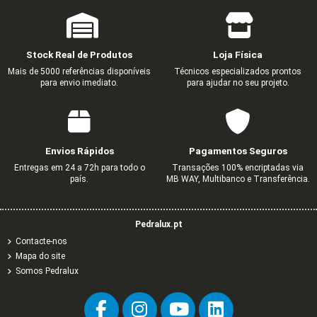
Stock Real de Produtos
Loja Física
Mais de 5000 referências disponíveis
Técnicos especializados prontos
para envio imediato.
para ajudar no seu projeto.
Ligador Wago p/fio flexivel 2x2,5
UNIÃO PARA CALHA 13030
CALHA TÉCNICA - 200x110
Ligador Wago p/fio flexivel 
Ligador Wago p/fio flexivel 
0,84 €
0,38 €
5,16 €
0,47 €
0,80 €
1,40 €
8,60 €
Envios Rápidos
Pagamentos Seguros
Entregas em 24 a 72h para todo o
Transações 100% encriptadas via
país.
MB WAY, Multibanco e Transferência.
Pedralux.pt
Contacte-nos
Mapa do site
Somos Pedralux