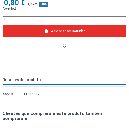
0,80 €
1,34 €
-40%
Com IVA
Adicionar ao Carrinho
Detalhes do produto
ean13
5603011066512
Clientes que compraram este produto também
compraram: