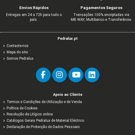
BRANCO
CONECTOR
1,61 €
4,41 €
1,03 €
2,01 €
0,71 €
0,73 €
2,68 €
7,34 €
3,36 €
1,18 €
1,22 €
Envios Rápidos
Pagamentos Seguros
1,27 €
3,66 €
2,12 €
6,10 €
Entregas em 24 a 72h para todo o
Transações 100% encriptadas via
país.
MB WAY, Multibanco e Transferência.
Pedralux.pt
Contacte-nos
Mapa do site
Somos Pedralux
Apoio ao Cliente
Termos e Condições de Utilização e de Venda
Política de Cookies
Resolução de Litígios online
Catálogos Gerais Pedralux de Material Eléctrico
Declaração de Protecção de Dados Pessoais