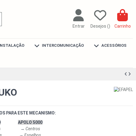
Entrar
Desejos (
)
Carrinho
INSTALAÇÃO
INTERCOMUNICAÇÃO
ACESSÓRIOS
UKO
OS PARA ESTE MECANISMO:
0
APOLO 5000
s
→
Centros
s
→
Espelhos