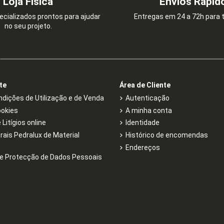
Loja Física
Envios Rápid
cializados prontos para ajudar
Entregas em 24 a 72h para t
no seu projeto.
LAS 36
TECLA DUPLA MARFIM
TECLA SIMP
0,66 €
0,51 
1,09 €
te
Área de Cliente
dições de Utilização e de Venda
Autenticação
ookies
A minha conta
Litígios online
Identidade
rais Pedralux de Material
Histórico de encomendas
Endereços
e Protecção de Dados Pessoais