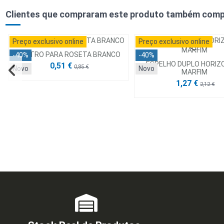
Clientes que compraram este produto também comp
Preço exclusivo online
Preço exclusivo online
CENTRO PARA ROSETA BRANCO
-40%
-40%
ESPELHO DUPLO HORIZ
0,51 €
0,85 €
Novo
Novo
MARFIM
1,27 €
2,12 €
Preço exclusivo online
Preço exclusivo online
-40%
Novo
Novo