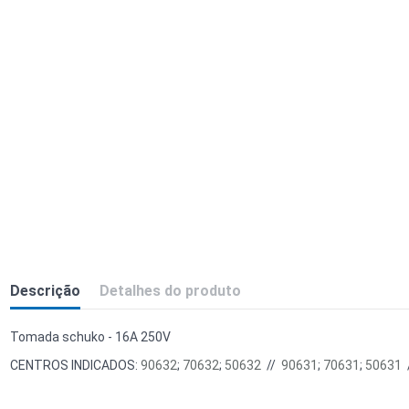
Descrição
Detalhes do produto
Tomada schuko - 16A 250V
CENTROS INDICADOS:
90632
;
70632
;
50632
//
90631
;
70631
;
50631