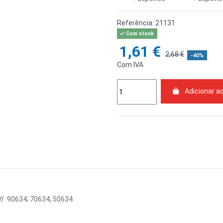
Referência:
21131
Com stock
1,61 €
2,68 €
-40%
Com IVA
Adicionar a
//
90634
;
70634
;
50634