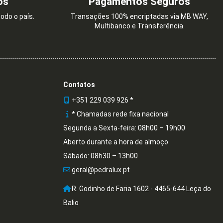
os
Pagamentos Seguros
odo o país.
Transações 100% encriptadas via MB WAY,
Multibanco e Transferência.
LES MARFIM
€
0,85 €
Contatos
+351 229 039 926 *
* Chamadas rede fixa nacional
Segunda a Sexta-feira: 08h00 – 19h00
Aberto durante a hora de almoço
Sábado: 08h30 – 13h00
geral@pedralux.pt
R. Godinho de Faria 1602 - 4465-644 Leça do
Balio