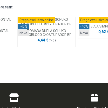
raram:
Preço exclusivo online
Preço exclusivo o
TECLA SIMP
-40%
-40%
ONTAL
TOMADA DUPLA SCHUKO
0,62 
Novo
Novo
MONOBLOCO C/OBTURADOR BR
4,44 €
7,40 €
Preço exclusivo online
Preço exclusivo o
-40%
-40%
Novo
Novo