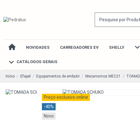
NOVIDADES
CARREGADORES EV
SHELLY
CATÁLOGOS GERAIS
Início
Efapel
Equipamentos de embutir
Mecanismos MEC21
TOMAD
Preço exclusivo online
-40%
Novo