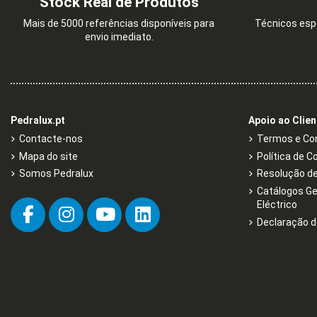
Stock Real de Produtos
Mais de 5000 referências disponíveis para
Técnicos espe
Esgotado
envio imediato.
CENTRO SCHUKO C/TAMPA E
QUADRO EMBUTIR - 3 FI
OBTUR (IP44) BRANCO
MODULOS
1,26 €
65,98 €
2,10 €
Pedralux.pt
Apoio ao Clien
Contacte-nos
Termos e Con
Mapa do site
Política de C
Somos Pedralux
Resolução de 
Catálogos Ge
Eléctrico
Declaração d