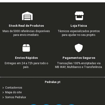
Stock Real de Produtos
Loja Física
Mais de 5000 referências disponíveis
Técnicos especializados prontos
para envio imediato.
para ajudar no seu projeto.
CENT TOM MISTA R-TV-SAT-RJ45/R-
CENTRO PARA TOMADA R - TV
COMUTADOR DE ESCADA
TECLA DUPLA BRANCA
ESPELHO DUPLO HORIZO
SUPORTE PARA TAMPA C
COMUTADOR DE LUSTR
TECLA SIMPLES BRANC
TV-SAT-RJ45-FO
BRANCO
BRANCO
0,71 €
1,65 €
0,62 €
0,73 €
2,01 €
1,18 €
2,74 €
1,03 €
1,22 €
3,36 €
Envios Rápidos
Pagamentos Seguros
0,80 €
0,97 €
1,27 €
1,34 €
1,62 €
2,12 €
Entregas em 24 a 72h para todo o
Transações 100% encriptadas via
país.
MB WAY, Multibanco e Transferência.
Pedralux.pt
Contacte-nos
Mapa do site
Somos Pedralux