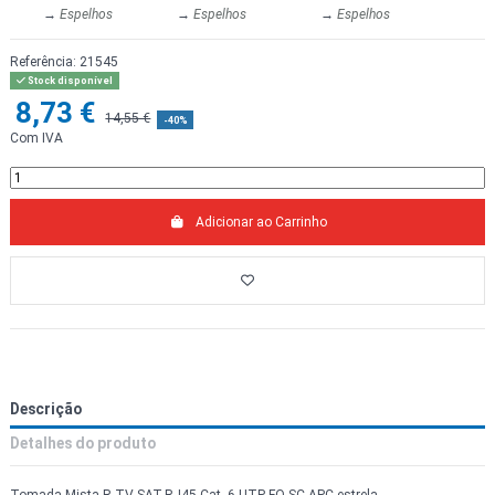
→
Espelhos
→
Espelhos
→
Espelhos
Referência:
21545
Stock disponível
8,73 €
14,55 €
-40%
Com IVA
Adicionar ao Carrinho
Descrição
Detalhes do produto