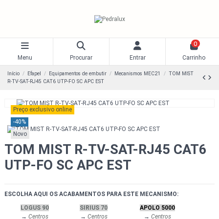
0
Menu
Procurar
Entrar
Carrinho
Início
Efapel
Equipamentos de embutir
Mecanismos MEC21
TOM MIST
R-TV-SAT-RJ45 CAT6 UTP-FO SC APC EST
Preço exclusivo online
-40%
Novo
TOM MIST R-TV-SAT-RJ45 CAT6
UTP-FO SC APC EST
ESCOLHA AQUI OS ACABAMENTOS PARA ESTE MECANISMO:
LOGUS 90
SIRIUS 70
APOLO 5000
→
Centros
→
Centros
→
Centros