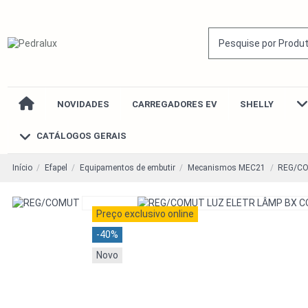
NOVIDADES
CARREGADORES EV
SHELLY
CATÁLOGOS GERAIS
Início
Efapel
Equipamentos de embutir
Mecanismos MEC21
REG/CO
Preço exclusivo online
-40%
Novo