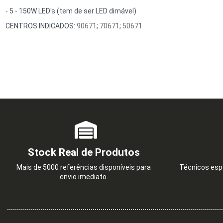
- 5 - 150W LED's (tem de ser LED dimável)
CENTROS INDICADOS:
90671
;
70671
;
50671
Stock Real de Produtos
Mais de 5000 referências disponíveis para
Técnicos espe
envio imediato.