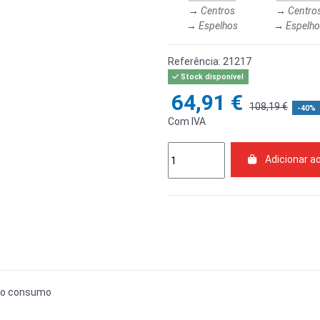
→
Centros
→
Centro
→
Espelhos
→
Espelho
Referência:
21217
Stock disponível
64,91 €
108,19 €
-40%
Com IVA
Adicionar a
ixo consumo