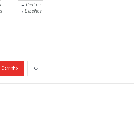
s
→
Centros
s
→
Espelhos
o Carrinho