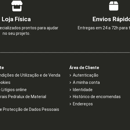
Loja Física
Envios Rápid
cializados prontos para ajudar
Entregas em 24 a 72h para t
no seu projeto.
te
Área de Cliente
dições de Utilização e de Venda
Autenticação
ookies
A minha conta
Litígios online
Identidade
rais Pedralux de Material
Histórico de encomendas
Endereços
e Protecção de Dados Pessoais