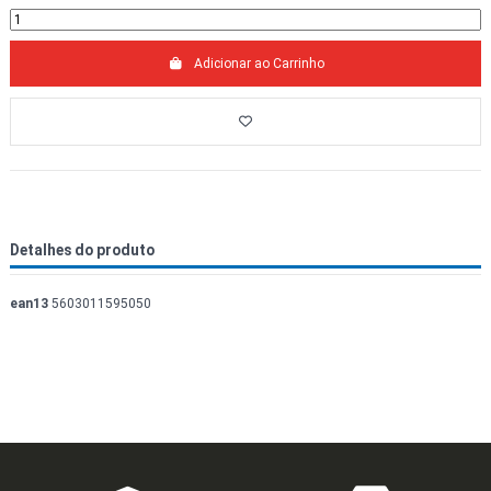
Adicionar ao Carrinho
Detalhes do produto
ean13
5603011595050