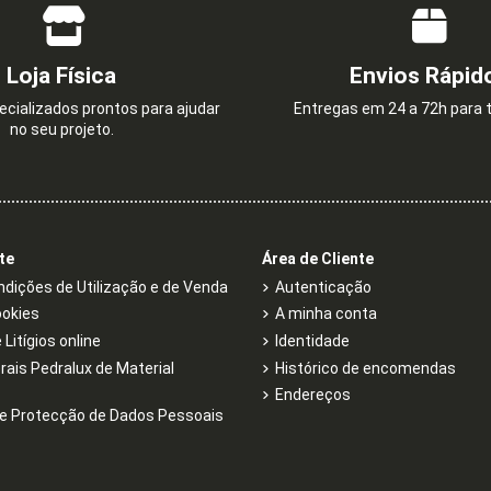
Loja Física
Envios Rápid
cializados prontos para ajudar
Entregas em 24 a 72h para t
no seu projeto.
te
Área de Cliente
dições de Utilização e de Venda
Autenticação
ookies
A minha conta
Litígios online
Identidade
rais Pedralux de Material
Histórico de encomendas
Endereços
e Protecção de Dados Pessoais