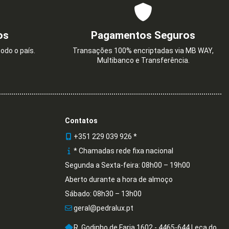
os
Pagamentos Seguros
odo o país.
Transações 100% encriptadas via MB WAY,
Multibanco e Transferência.
Contatos
+351 229 039 926 *
* Chamadas rede fixa nacional
Segunda a Sexta-feira: 08h00 – 19h00
Aberto durante a hora de almoço
Sábado: 08h30 – 13h00
geral@pedralux.pt
R. Godinho de Faria 1602 - 4465-644 Leça do