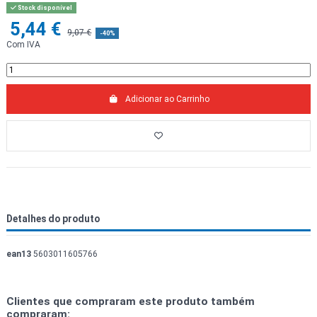
Stock disponível
5,44 €
9,07 €
-40%
Com IVA
Adicionar ao Carrinho
Detalhes do produto
ean13
5603011605766
Clientes que compraram este produto também
compraram: