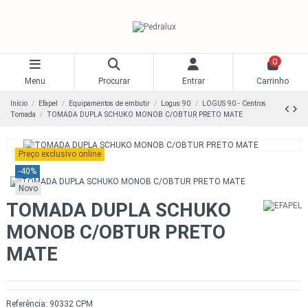
0
Menu
Procurar
Entrar
Carrinho
Início
Efapel
Equipamentos de embutir
Logus 90
LOGUS 90 - Centros
Tomada
TOMADA DUPLA SCHUKO MONOB C/OBTUR PRETO MATE
Preço exclusivo online
-40%
Novo
TOMADA DUPLA SCHUKO
MONOB C/OBTUR PRETO
MATE
Referência:
90332 CPM