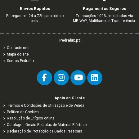
MARFIM
C/OBTUR MARFIM
BRANCA
4,80 €
1,65 €
3,23 €
0,55 €
0,51 €
8,00 €
2,74 €
0,91 €
0,85 €
Envios Rápidos
Pagamentos Seguros
0,89 €
0,68 €
4,44 €
1,48 €
1,13 €
7,40 €
Entregas em 24 a 72h para todo o
Transações 100% encriptadas via
país.
MB WAY, Multibanco e Transferência.
Pedralux.pt
Contacte-nos
Mapa do site
Somos Pedralux
Apoio ao Cliente
Termos e Condições de Utilização e de Venda
Política de Cookies
Resolução de Litígios online
Catálogos Gerais Pedralux de Material Eléctrico
Declaração de Protecção de Dados Pessoais